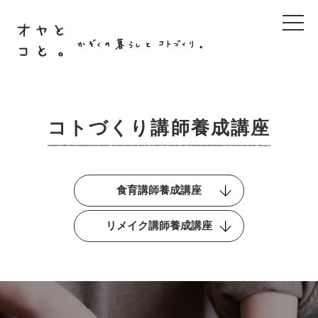
t
o
g
g
l
e
n
a
v
i
コトづくり講師養成講座
g
a
t
i
o
n
食育講師養成講座
リメイク講師養成講座