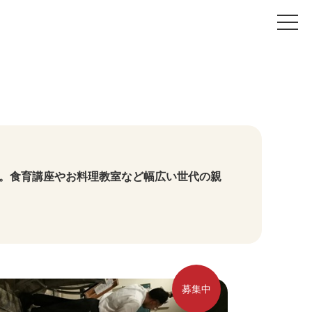
t
o
g
g
l
e
n
a
v
i
g
a
t
i
o
。食育講座やお料理教室など幅広い世代の親
n
募集中