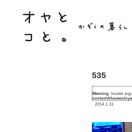
535
Warning
: Invalid ar
content/themes/oya
2014.1.31