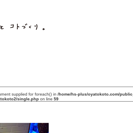
gument supplied for foreach() in
/home/hs-plus/oyatokoto.com/public
tokoto2/single.php
on line
59