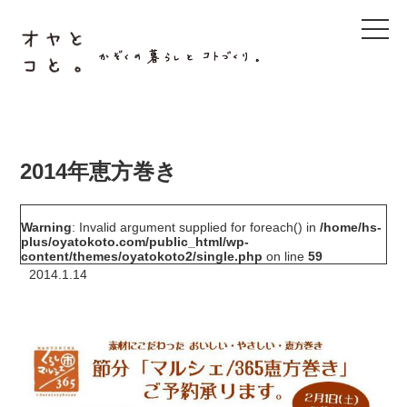
t
o
g
g
l
e
n
a
v
i
g
2014年恵方巻き
a
t
i
o
Warning
: Invalid argument supplied for foreach() in
/home/hs-
n
plus/oyatokoto.com/public_html/wp-
content/themes/oyatokoto2/single.php
on line
59
2014.1.14