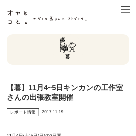
t
o
g
g
l
e
n
a
v
i
g
a
t
i
o
n
【暮】11月4~5日キンカンの工作室
さんの出張教室開催
2017.11.19
レポート情報
11月4日(土)5日(日)の2日間