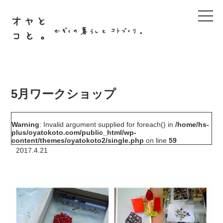
t
o
g
g
l
e
n
a
v
i
g
5月ワークショップ
a
t
i
o
Warning
: Invalid argument supplied for foreach() in
/home/hs-
n
plus/oyatokoto.com/public_html/wp-
content/themes/oyatokoto2/single.php
on line
59
2017.4.21