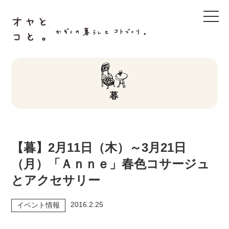
t
o
g
g
l
e
n
a
v
i
g
a
t
i
o
n
【暮】2月11日（木）～3月21日
（月）「Ａｎｎｅ」春色コサージュ
とアクセサリー
2016.2.25
イベント情報