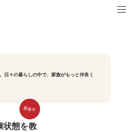
t
o
g
g
l
e
n
a
v
i
g
a
t
i
o
。日々の暮らしの中で、家族がもっと仲良く
n
募集中
康状態を教