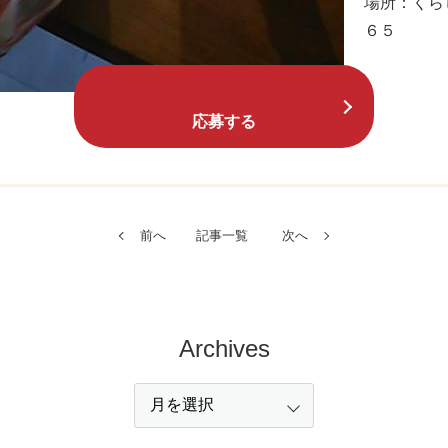
場所：くら
６５
応募する
前へ
記事一覧
次へ
Archives