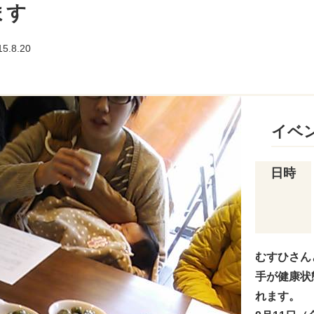
ます
15.8.20
イベ
日時
むすひさん
手が健康状
れます。