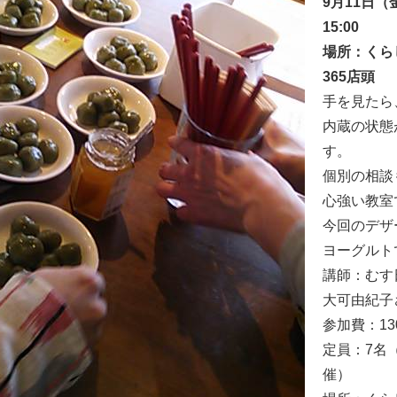
9月11日（金
15:00
場所：くら
365店頭
手を見たら
内蔵の状態
す。
個別の相談
心強い教室
今回のデザ
ヨーグルト
講師：む
大可由紀子
参加費：13
定員：7名
催）