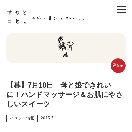
t
o
g
g
l
e
n
a
v
i
g
a
t
募集中
i
o
n
【暮】7月18日 母と娘できれい
に！ハンドマッサージ＆お肌にやさ
しいスイーツ
2015.7.1
イベント情報