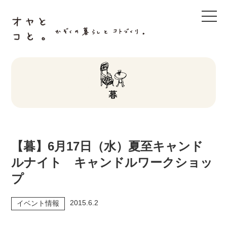
t
o
g
g
l
e
n
a
v
i
g
a
t
i
o
n
【暮】6月17日（水）夏至キャンド
ルナイト キャンドルワークショッ
プ
2015.6.2
イベント情報