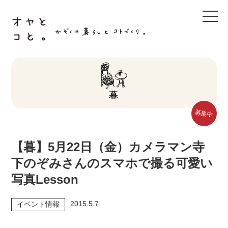
t
o
g
g
l
e
n
a
v
i
g
a
t
募集中
i
o
n
【暮】5月22日（金）カメラマン寺
下のぞみさんのスマホで撮る可愛い
写真Lesson
2015.5.7
イベント情報