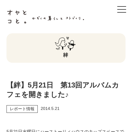
t
o
g
g
l
e
n
a
v
i
g
a
t
i
o
n
【絆】5月21日 第13回アルバムカ
フェを開きました♪
2014.5.21
レポート情報
5月21日水曜日にハーストーリィハウスのキッズスペースで