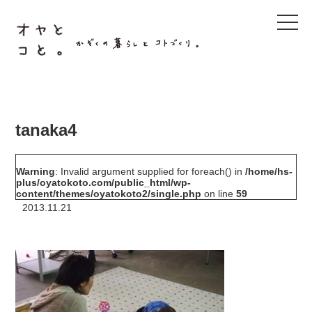
t
o
g
g
l
e
n
a
v
i
g
tanaka4
a
t
i
o
Warning
: Invalid argument supplied for foreach() in
/home/hs-
n
plus/oyatokoto.com/public_html/wp-
content/themes/oyatokoto2/single.php
on line
59
2013.11.21