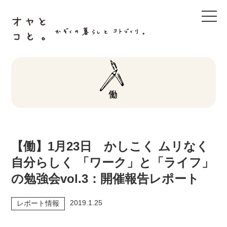
t
o
g
g
l
e
n
a
v
i
g
a
t
i
o
n
【働】1月23日 かしこく ムリなく
自分らしく 「ワーク」と「ライフ」
の勉強会vol.3：開催報告レポート
2019.1.25
レポート情報