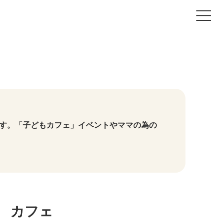
t
o
g
g
l
e
n
a
v
i
g
a
t
i
o
す。「子どもカフェ」イベントやママの為の
n
e カフェ