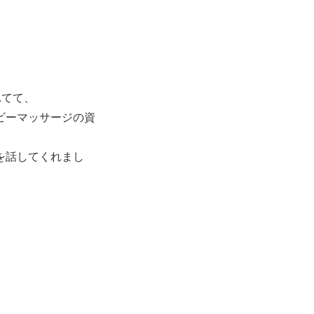
れてて、
ビーマッサージの資
を話してくれまし
」