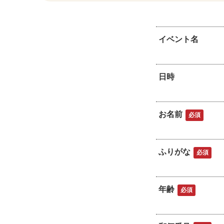
イベント名
日時
お名前
必須
ふりがな
必須
年齢
必須