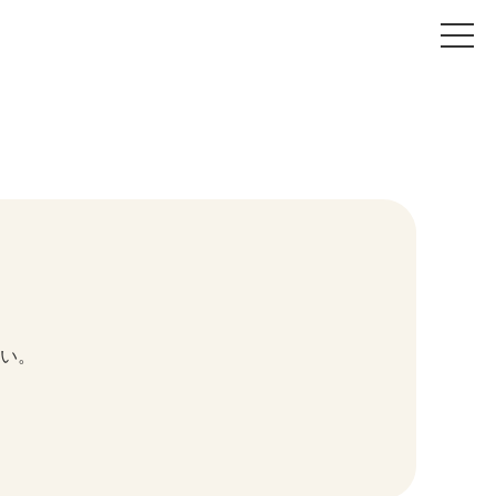
t
o
g
g
l
e
n
a
v
i
g
a
t
i
o
n
い。