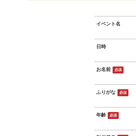
イベント名
日時
お名前
必須
ふりがな
必須
年齢
必須