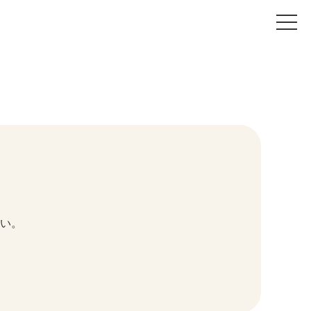
t
o
g
g
l
e
n
a
v
i
g
a
t
i
o
n
い。