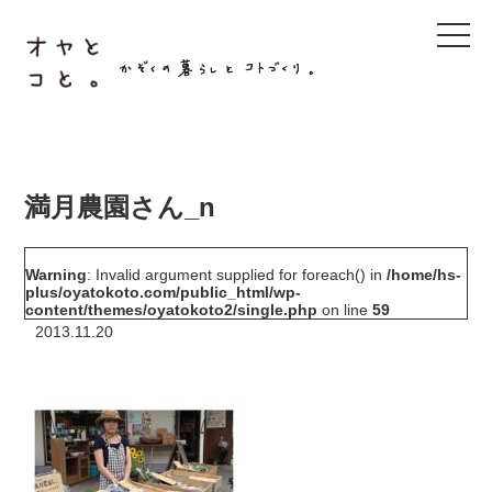
t
o
g
g
l
e
n
a
v
i
g
満月農園さん_n
a
t
i
o
Warning
: Invalid argument supplied for foreach() in
/home/hs-
n
plus/oyatokoto.com/public_html/wp-
content/themes/oyatokoto2/single.php
on line
59
2013.11.20