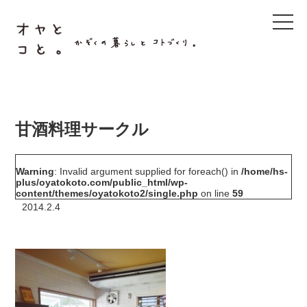
t
o
g
g
l
e
n
a
v
i
g
甘酒料理サークル
a
t
i
o
Warning
: Invalid argument supplied for foreach() in
/home/hs-
n
plus/oyatokoto.com/public_html/wp-
content/themes/oyatokoto2/single.php
on line
59
2014.2.4