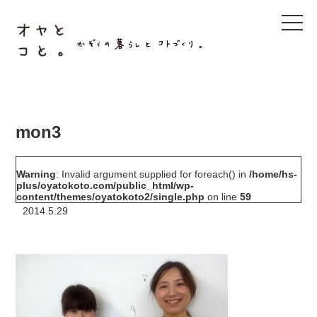
t
o
g
g
l
e
n
a
v
i
g
mon3
a
t
i
o
Warning
: Invalid argument supplied for foreach() in
/home/hs-
n
plus/oyatokoto.com/public_html/wp-
content/themes/oyatokoto2/single.php
on line
59
2014.5.29