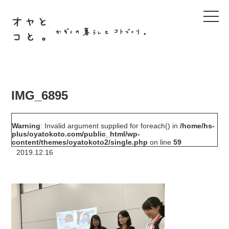
t
o
g
g
l
e
n
a
v
i
g
IMG_6895
a
t
i
o
Warning
: Invalid argument supplied for foreach() in
/home/hs-
n
plus/oyatokoto.com/public_html/wp-
content/themes/oyatokoto2/single.php
on line
59
2019.12.16